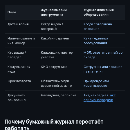
Журнал выдачи
Журнал движения
Поле
инструмента
оборудования
Дата и время
Когда выдан /
Когда совершена
возвращён
операция
Наименование и
Какой инструмент
Какая единица
инв. номер
оборудования
Кто выдал /
Кладовщик, мастер
МОЛ, ответственный со
передал
участка
склада
Кому выдано /
ФИО сотрудника
Сотрудник или локация
куда
назначения
Срок возврата
Обязательно при
При аренде или
временной выдаче
командировке
Документ-
Накладная, расписка
Акт, накладная,
акт
основание
приёма-передачи
Почему бумажный журнал перестаёт
работать