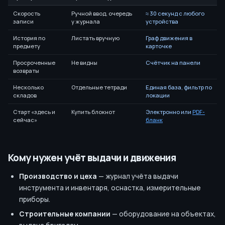
Скорость
Ручной ввод, очередь
≈ 30 секунд с любого
записи
у журнала
устройства
История по
Листать вручную
Граф движения в
предмету
карточке
Просроченные
Не видны
Счётчик на панели
возвраты
Несколько
Отдельные тетради
Единая база, фильтр по
складов
локации
Старт «здесь и
Купить блокнот
Электронно или
PDF-
сейчас»
бланк
Кому нужен учёт выдачи и движения
Производство и цеха
— журнал учёта выдачи
инструмента и инвентаря, оснастка, измерительные
приборы.
Строительные компании
— оборудование на объектах,