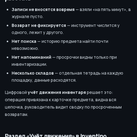
Записи не вносятся вовремя
— взяли «на пять минут», в
журнале пусто.
Возврат не фиксируется
— инструмент числится у
одного, лежит у другого.
Нет поиска
— историю предмета найти почти
невозможно.
Нет напоминаний
— просрочки видны только при
инвентаризации.
Несколько складов
— отдельная тетрадь на каждую
площадку, данные расходятся.
Цифровой
учёт движения инвентаря
решает это:
операция привязана к карточке предмета, видна вся
цепочка, руководитель видит сводку по просроченным
возвратам.
Раздел «Учёт движения» в Inventino