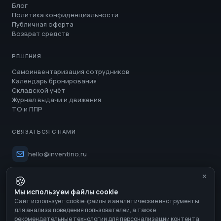
Блог
Политика конфиденциальности
Публичная оферта
Возврат средств
РЕШЕНИЯ
Самоинвентаризация сотрудников
Календарь бронирования
Складской учёт
Журнал выдачи и движения
ТО и ППР
СВЯЗАТЬСЯ С НАМИ
hello@inventino.ru
@inventino_support_bot
🍪
✕
Мы используем файлы cookie
Сайт использует cookie-файлы и аналитические инструменты
для анализа поведения пользователей, а также
рекомендательные технологии для персонализации контента.
© 2026 Inventino