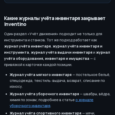
Какие журналы учёта инвентаря закрывает
Inventino
Один раздел «Учёт движения» подходит не только для
инструмента и станков. Тот же подход работает как
журнал учёта инвентаря
,
журнал учёта инвентаря и
инструмента
,
журнал учёта выдачи инвентаря
и
журнал
учёта оборудования, инвентаря и имущества
— с
привязкой к карточке каждой позиции.
Журнал учёта мягкого инвентаря
— постельное бельё,
спецодежда, текстиль: выдача, возврат, списание по
износу.
Журнал учёта уборочного инвентаря
— швабры, вёдра,
химия по зонам; подробнее в статье
о журнале
уборочного инвентаря
.
Журнал учёта спортивного инвентаря
— мячи,