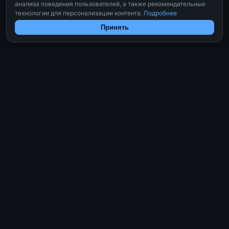
анализа поведения пользователей, а также рекомендательные
технологии для персонализации контента.
Подробнее
Принять
Inventino
Система управления инвентарём
РАЗДЕЛЫ
Документация
Блог
Политика конфиденциальности
Публичная оферта
Возврат средств
РЕШЕНИЯ
Самоинвентаризация сотрудников
Календарь бронирования
Складской учёт