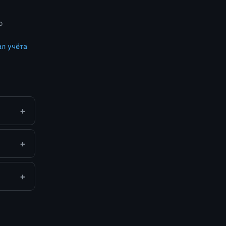
о
л учёта