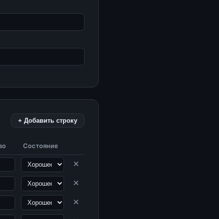
+ Добавить строку
во
Состояние
✕
✕
✕