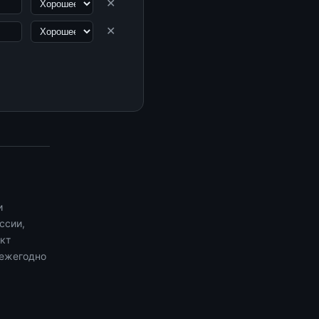
✕
✕
и
ссии,
кт
 ежегодно